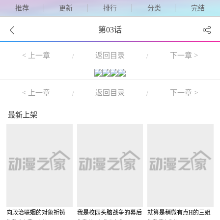
推荐
更新
排行
分类
完结
第03话
< 上一章
返回目录
下一章 >
/
/
< 上一章
返回目录
下一章 >
/
/
最新上架
向政治联姻的对象祈祷
我是校园头脑战争的幕后
就算是稍微有点H的三姐
导演！~自称路人的我在
妹，也能成为新娘吗