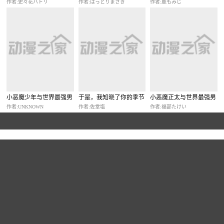
作者:史々花ハトリ
作者:はっとりまさき
作者:鹿もみじ
背后谱写最强主人公的无
双剧本~
小恶魔少年与世界最强男
于是，我知晓了你的季节
小恶魔正太与世界最强男
装未婚妻
装未婚妻
作者:UNKNOWN
作者:佐堂塩
作者:福部たけい