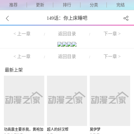
推荐
更新
排行
分类
完结
149话：你上床睡吧
< 上一章
返回目录
下一章 >
/
/
< 上一章
返回目录
下一章 >
/
/
最新上架
功高震主要杀我，黄袍加
超人的好汉帮
莫伊梦
身你哭啥