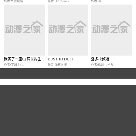
作者:九夏动漫
作者:DC Comics
作者:筑
我买了一座山 异世界生
DUST TO DUST
潘多拉频道
活其实也不赖
作者:実川えむ
作者:浅石久楽
作者:氷川へきる